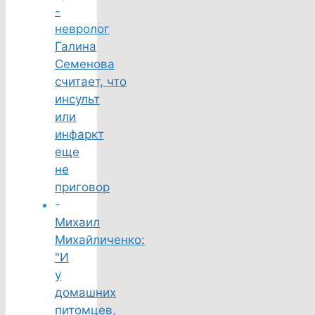
-
невролог
Галина
Семенова
считает, что
инсульт
или
инфаркт
еще
не
приговор
-
Михаил
Михайличенко:
"И
у
домашних
питомцев,