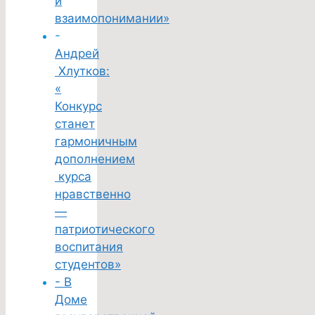
и
взаимопонимании»
-
Андрей
Хлутков:
«
Конкурс
станет
гармоничным
дополнением
курса
нравственно
—
патриотического
воспитания
студентов»
- В
Доме