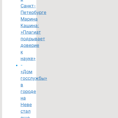
Санкт-
Петербурге
Марина
Кашина:
»Плагиат
подрывает
доверие
к
науке»
-
«Дом
госслужбы»
в
городе
на
Неве
стал
еще