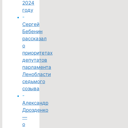
2024
году
-
Сергей
Бебенин
рассказал
о
приоритетах
депутатов
парламента
Ленобласти
седьмого
созыва
-
Александр
Дрозденко
—
о