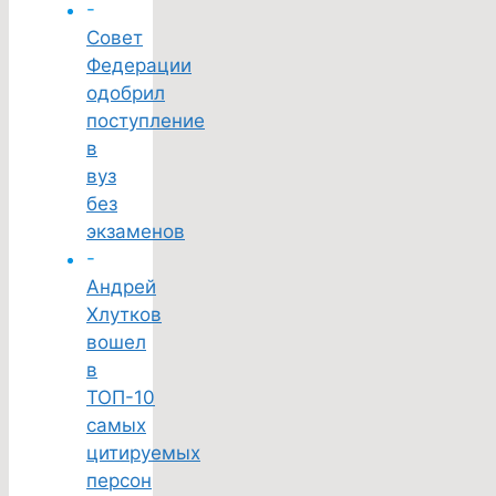
-
Совет
Федерации
одобрил
поступление
в
вуз
без
экзаменов
-
Андрей
Хлутков
вошел
в
ТОП-10
самых
цитируемых
персон