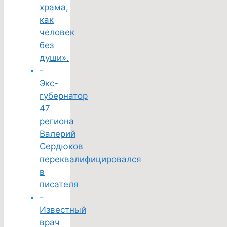
храма,
как
человек
без
души».
-
Экс-
губернатор
47
региона
Валерий
Сердюков
переквалифицировался
в
писател
я
-
Известный
врач