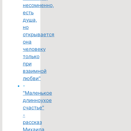
несомненно,
есть
душа,
но
открывается
она
человеку
только
при
взаимной
любви"
-
"Маленькое
длинноухое
счастье"
-
рассказ
Михаила