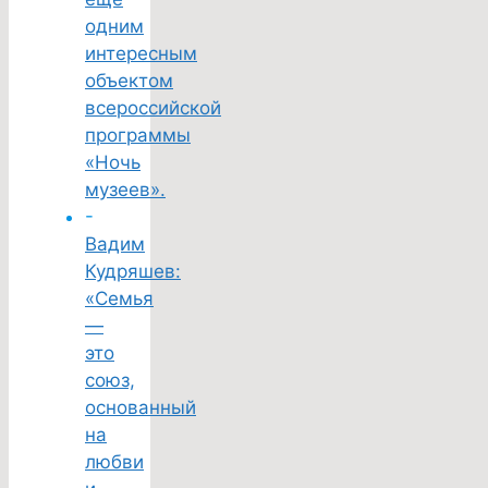
одним
интересным
объектом
всероссийской
программы
«Ночь
музеев».
-
Вадим
Кудряшев:
«Семья
—
это
союз,
основанный
на
любви