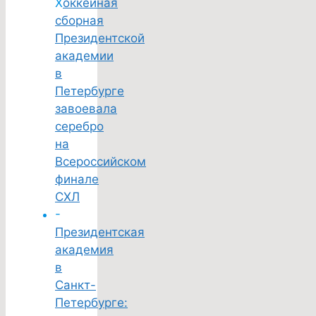
Х
оккейная
сборная
Президентской
академии
в
Петербурге
завоевала
серебро
на
Всероссийском
финале
СХЛ
-
Президентская
академия
в
Санкт-
Петербурге: