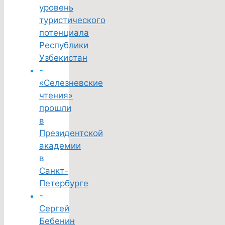
уровень
туристического
потенциала
Республики
Узбекистан
-
«Селезневские
чтения»
прошли
в
Президентской
академии
в
Санкт-
Петербурге
-
Сергей
Бебенин