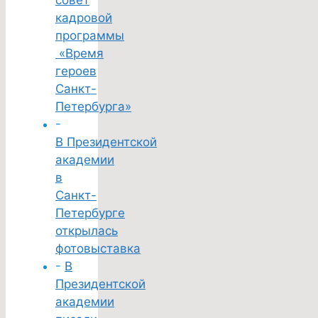
совет
кадровой
программы
«Время
героев
Санкт-
Петербурга»
-
В Президентской
академии
в
Санкт-
Петербурге
открылась
фотовыставка
-
В
Президентской
академии