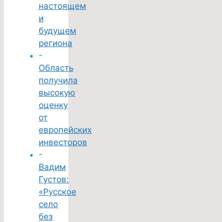
настоящем
и
будущем
региона
-
Область
получила
высокую
оценку
от
европейских
инвесторов
-
Вадим
Густов:
«Русское
село
без