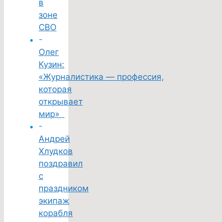
в
зоне
СВО
-
Олег
Кузин:
«Журналистика — профессия,
которая
открывает
мир»
-
Андрей
Хлудков
поздравил
с
праздником
экипаж
корабля