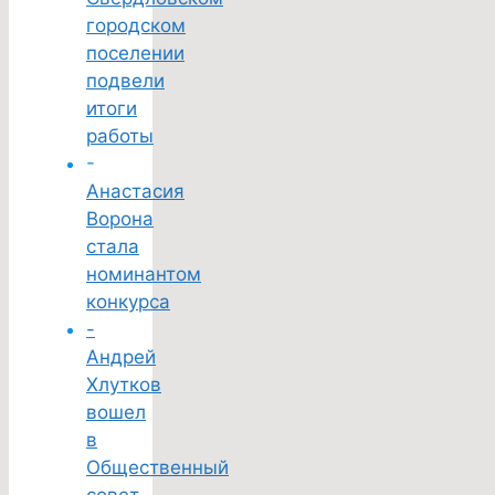
городском
поселении
подвели
итоги
работы
-
Анастасия
Ворона
стала
номинантом
конкурса
-
Андрей
Хлутков
вошел
в
Общественный