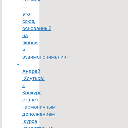
—
это
союз,
основанный
на
любви
и
взаимопонимании»
-
Андрей
Хлутков:
«
Конкурс
станет
гармоничным
дополнением
курса